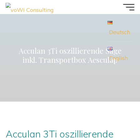
Zum
voWi
Inhalt
Consulting
springen
Deutsch
Acculan 3Ti oszillierende Säge
English
inkl. Transportbox Aesculap
Acculan 3Ti oszillierende