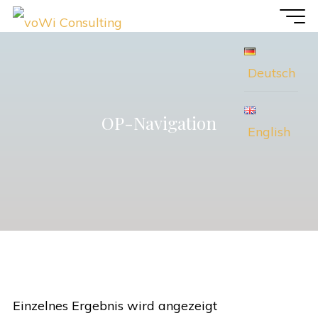
Zum
voWi
Inhalt
Consulting
springen
Deutsch
OP-Navigation
English
Einzelnes Ergebnis wird angezeigt