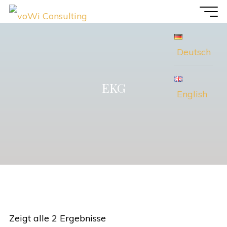
Zum
voWi
Inhalt
Consulting
springen
Deutsch
EKG
English
Zeigt alle 2 Ergebnisse