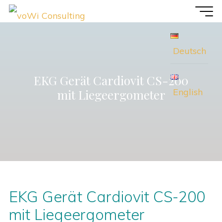
Zum
voWi
Inhalt
Consulting
springen
Deutsch
EKG Gerät Cardiovit CS-200
English
mit Liegeergometer
EKG Gerät Cardiovit CS-200
mit Liegeergometer