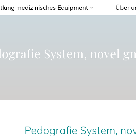
tlung medizinisches Equipment
Über u
ografie System, novel 
Pedografie System, nov