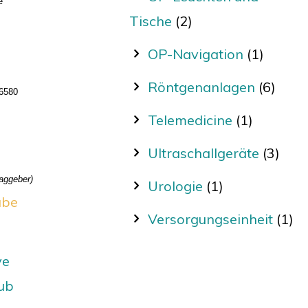
e
Tische
(2)
OP-Navigation
(1)
Röntgenanlagen
(6)
 6580
Telemedicine
(1)
Ultraschallgeräte
(3)
raggeber)
Urologie
(1)
ube
Versorgungseinheit
(1)
ve
ub