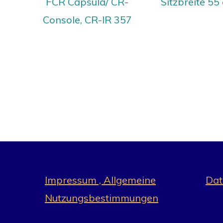
FCR Capsula/ CR-
Sitzbreite 55
Console, CR-IR 357
Impressum , Allgemeine
Dat
Nutzungsbestimmungen