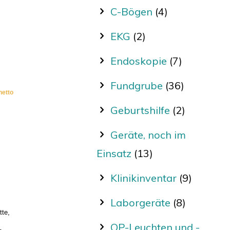
C-Bögen
(4)
EKG
(2)
Endoskopie
(7)
Fundgrube
(36)
netto
Geburtshilfe
(2)
Geräte, noch im
Einsatz
(13)
Klinikinventar
(9)
Laborgeräte
(8)
tte,
OP-Leuchten und -