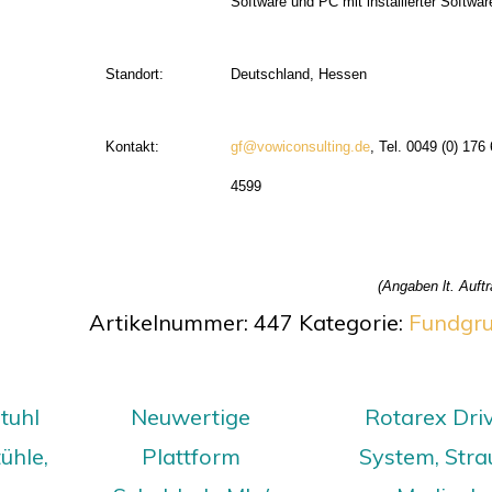
Software und PC mit installierter Softwar
Standort:
Deutschland, Hessen
Kontakt:
gf@vowiconsulting.de
, Tel. 0049 (0) 176
4599
(Angaben lt. Auft
Artikelnummer:
447
Kategorie:
Fundgr
tuhl
Neuwertige
Rotarex Dri
ühle,
Plattform
System, Stra