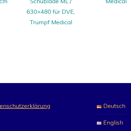
 cm
Schublade ML /
Medical
630×480 für DVE,
Trumpf Medical
enschutzerklärung
Deutsch
English