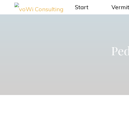
Zum
Start
Vermit
voWi
Inhalt
Consulting
springen
Ped