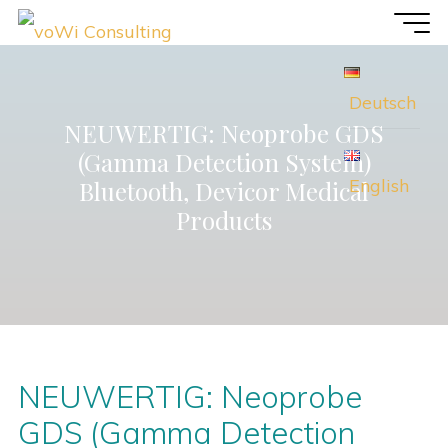
Zum
voWi
Inhalt
Consulting
springen
Deutsch
NEUWERTIG: Neoprobe GDS
(Gamma Detection System)
English
Bluetooth, Devicor Medical
Products
NEUWERTIG: Neoprobe
GDS (Gamma Detection