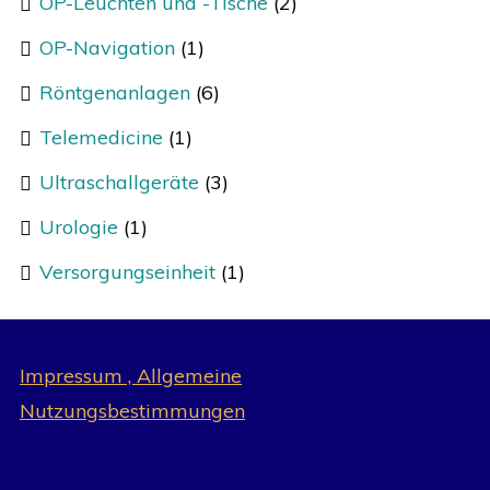
OP-Leuchten und -Tische
(2)
OP-Navigation
(1)
Röntgenanlagen
(6)
Telemedicine
(1)
Ultraschallgeräte
(3)
Urologie
(1)
Versorgungseinheit
(1)
Impressum , Allgemeine
Nutzungsbestimmungen