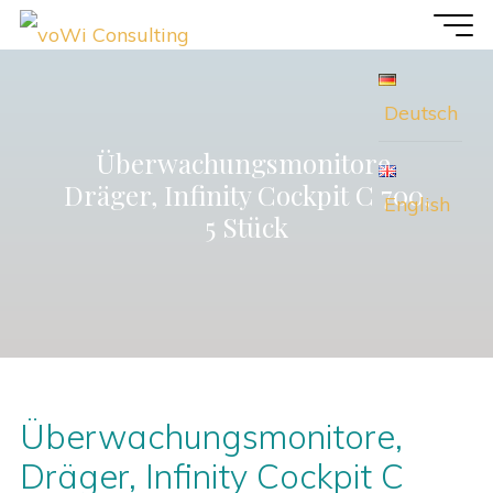
Zum
voWi
Inhalt
Consulting
springen
Deutsch
Überwachungsmonitore,
Dräger, Infinity Cockpit C 700,
English
5 Stück
Überwachungsmonitore,
Dräger, Infinity Cockpit C