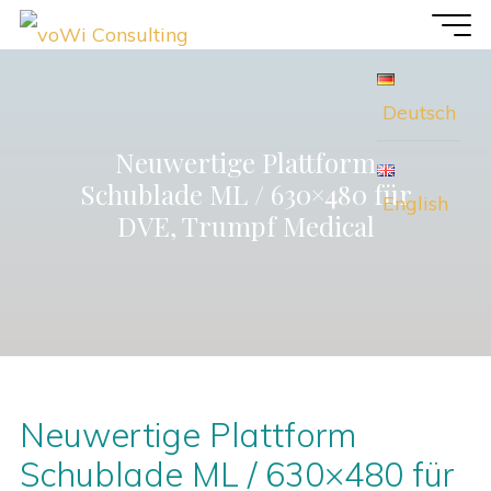
Zum
voWi
Inhalt
Consulting
springen
Deutsch
Neuwertige Plattform
Schublade ML / 630×480 für
English
DVE, Trumpf Medical
Neuwertige Plattform
Schublade ML / 630×480 für