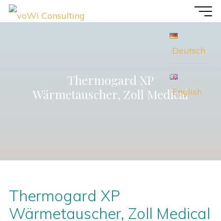
Zum
voWi
Inhalt
Consulting
springen
Deutsch
Thermogard XP
English
Wärmetauscher, Zoll Medical
Thermogard XP
Wärmetauscher, Zoll Medical