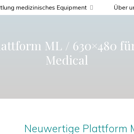
tlung medizinisches Equipment
Über u
lattform ML / 630×480 fü
Medical
Neuwertige Plattform 