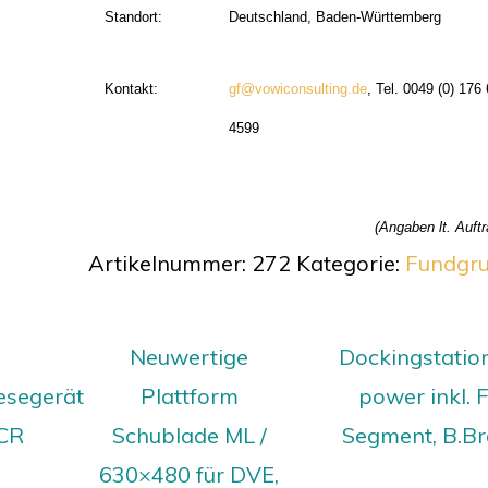
Standort:
Deutschland, Baden-Württemberg
Kontakt:
gf@vowiconsulting.de
, Tel. 0049 (0) 176
4599
(Angaben lt. Auft
Artikelnummer:
272
Kategorie:
Fundgr
Neuwertige
Dockingstatio
lesegerät
Plattform
power inkl. 
FCR
Schublade ML /
Segment, B.B
630×480 für DVE,