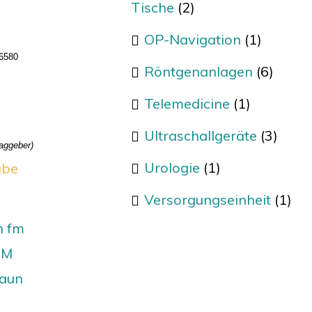
Tische
(2)
OP-Navigation
(1)
 6580
Röntgenanlagen
(6)
Telemedicine
(1)
Ultraschallgeräte
(3)
raggeber)
Urologie
(1)
ube
Versorgungseinheit
(1)
n fm
FM
raun