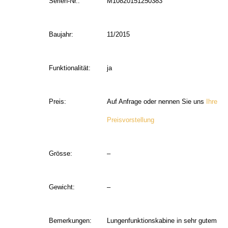
Serien-Nr.:
M10820151250383
Baujahr:
11/2015
Funktionalität:
ja
Preis:
Auf Anfrage oder nennen Sie uns
Ihre
Preisvorstellung
Grösse:
–
Gewicht:
–
Bemerkungen:
Lungenfunktionskabine in sehr gutem