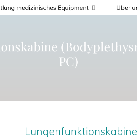
tlung medizinisches Equipment
Über u
onskabine (Bodyplethys
PC)
Lungenfunktionskabin