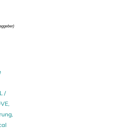
raggeber)
e
 /
DVE,
rung,
cal