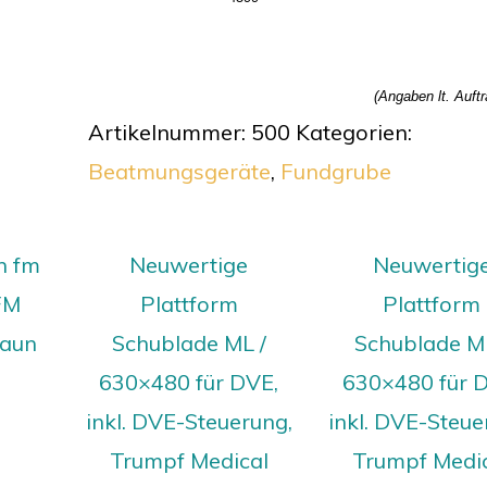
(Angaben lt. Auft
Artikelnummer:
500
Kategorien:
Beatmungsgeräte
,
Fundgrube
n fm
Neuwertige
Neuwertig
FM
Plattform
Plattform
raun
Schublade ML /
Schublade ML
630×480 für DVE,
630×480 für 
inkl. DVE-Steuerung,
inkl. DVE-Steue
Trumpf Medical
Trumpf Medi