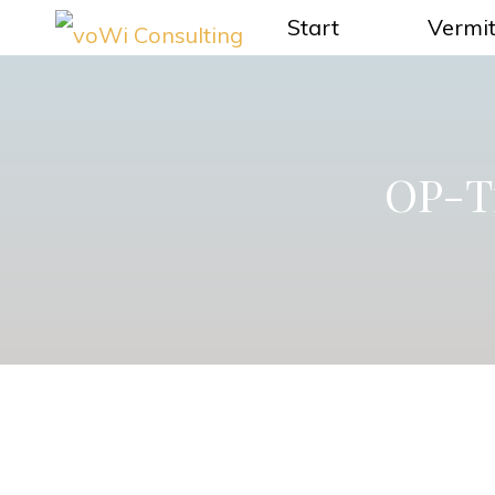
Zum
Start
Vermit
voWi
Inhalt
Consulting
springen
OP-Ti