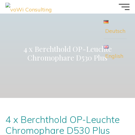
Zum
voWi
Inhalt
Consulting
springen
Deutsch
4 x Berchthold OP-Leuchte
English
Chromophare D530 Plus
4 x Berchthold OP-Leuchte
Chromophare D530 Plus