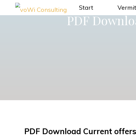
Zum
Start
Vermit
voWi
PDF Download
Inhalt
Consulting
springen
PDF Download Current offer