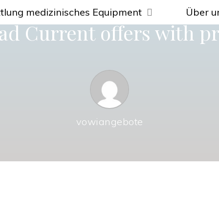
tlung medizinisches Equipment
Über u
 Current offers with pri
vowiangebote
s