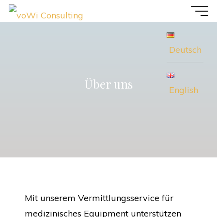
Zum
voWi
Inhalt
Consulting
springen
Deutsch
Über uns
English
Mit unserem Vermittlungsservice für
medizinisches Equipment unterstützen